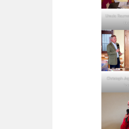
Ursula Baumey
la 
Christoph Jop
l’o