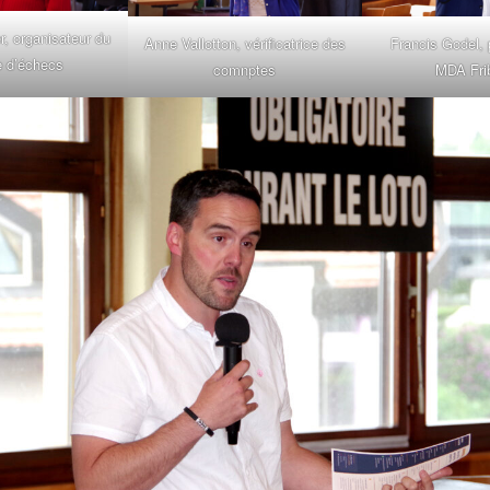
r, organisateur du
Anne Vallotton, vérificatrice des
Francis Godel, 
e d’échecs
comnptes
MDA Fri