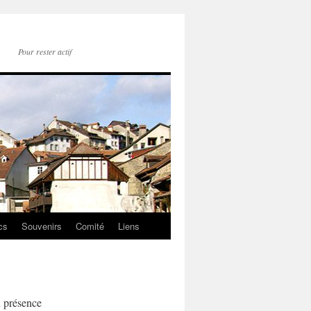
Pour rester actif
cs
Souvenirs
Comité
Liens
n présence