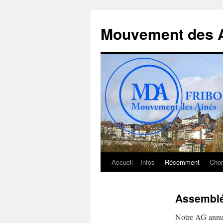
Aller
au
Mouvement des A
contenu
Accueil – Infos
Récemment
Chor
Assemblé
Notre AG annue