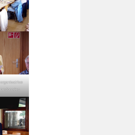
 organisatrice
 randonnées