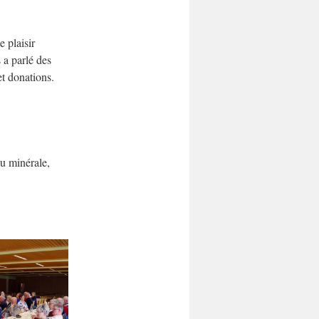
e plaisir
 a parlé des
et donations.
au minérale,