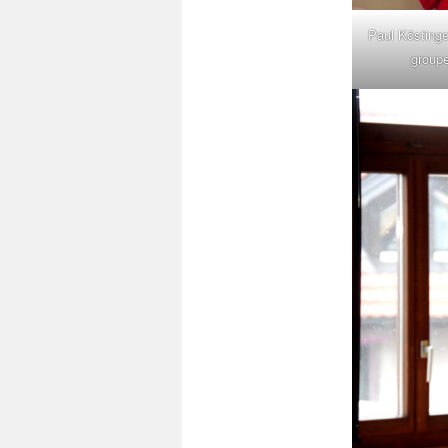
Paul Köstinge
group