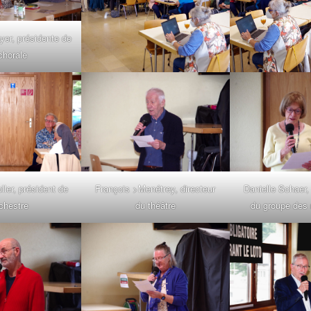
er, présidente de
chorale
ller, président de
François >Menétrey, directeur
Danielle Schaer,
rchestre
du théâtre
du groupe des