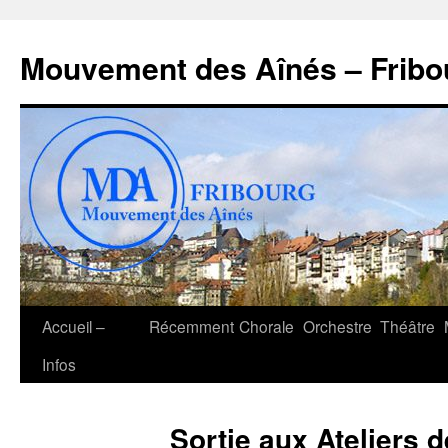
Aller
au
Mouvement des Aînés – Fribo
contenu
Accueil –
Récemment
Chorale
Orchestre
Théâtre
Infos
Sortie aux Ateliers d