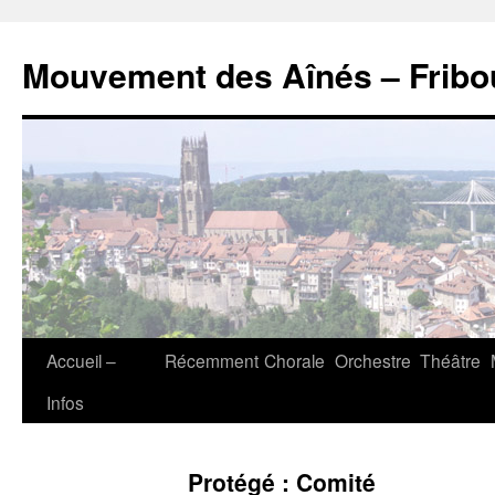
Aller
au
Mouvement des Aînés – Fribo
contenu
Accueil –
Récemment
Chorale
Orchestre
Théâtre
Infos
Protégé : Comité