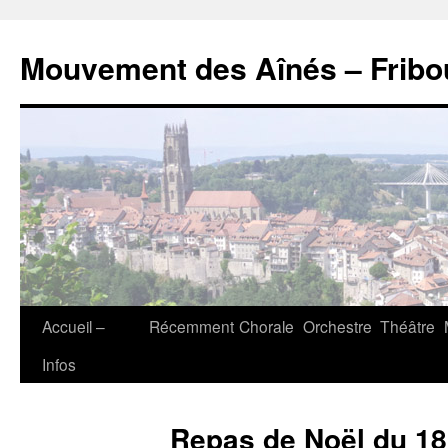
Aller
au
Mouvement des Aînés – Fribo
contenu
Accueil –
Récemment
Chorale
Orchestre
Théâtre
Infos
Repas de Noël du 1