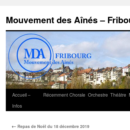
Aller
au
Mouvement des Aînés – Fribo
contenu
Accueil –
Récemment
Chorale
Orchestre
Théâtre
Infos
←
Repas de Noël du 18 décembre 2019