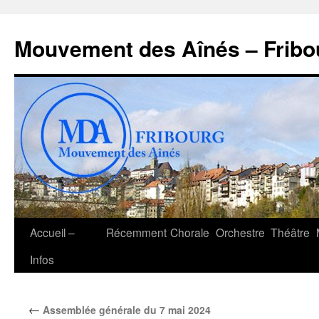
Aller
au
Mouvement des Aînés – Fribo
contenu
Accueil –
Récemment
Chorale
Orchestre
Théâtre
Infos
←
Assemblée générale du 7 mai 2024