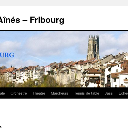
înés – Fribourg
ale
Orchestre
Théâtre
Marcheurs
Tennis de table
Jass
Eche
0