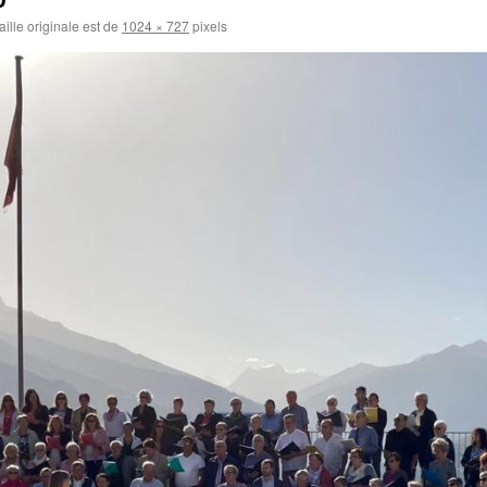
aille originale est de
1024 × 727
pixels