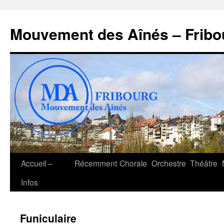
Aller
au
Mouvement des Aînés – Fribo
contenu
Accueil –
Récemment
Chorale
Orchestre
Théâtre
Infos
Funiculaire