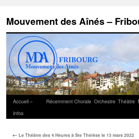
Aller
au
Mouvement des Aînés – Fribo
contenu
Accueil –
Récemment
Chorale
Orchestre
Théâtre
Infos
←
Le Théâtre des 4 Heures à Ste Thérèse le 13 mars 2022