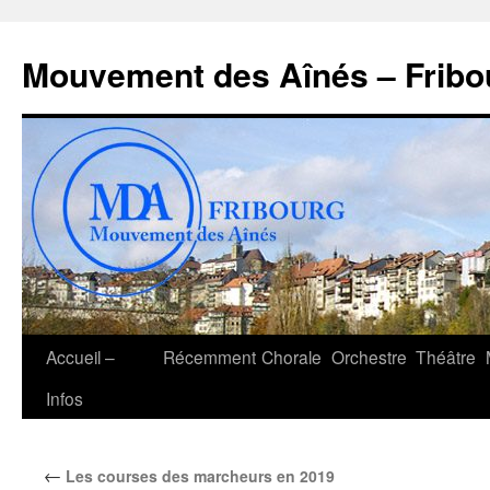
Aller
au
Mouvement des Aînés – Fribo
contenu
Accueil –
Récemment
Chorale
Orchestre
Théâtre
Infos
←
Les courses des marcheurs en 2019