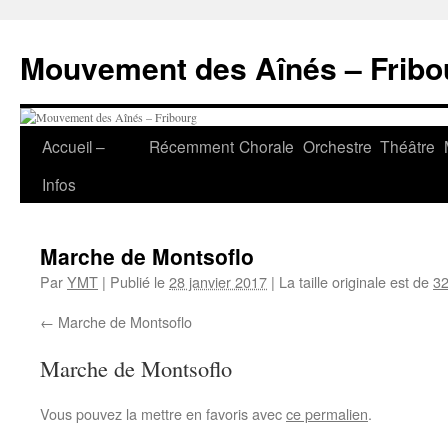
Aller
au
Mouvement des Aînés – Fribo
contenu
Accueil –
Récemment
Chorale
Orchestre
Théâtre
Infos
Marche de Montsoflo
Par
YMT
|
Publié le
28 janvier 2017
|
La taille originale est de
32
Marche de Montsoflo
Marche de Montsoflo
Vous pouvez la mettre en favoris avec
ce permalien
.