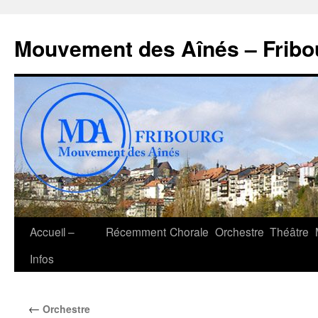
Aller
au
Mouvement des Aînés – Fribo
contenu
Accueil –
Récemment
Chorale
Orchestre
Théâtre
Infos
←
Orchestre