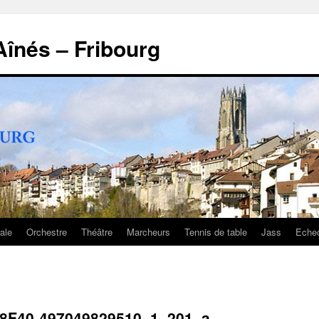
înés – Fribourg
ale
Orchestre
Théâtre
Marcheurs
Tennis de table
Jass
Eche
8F40-497049829510_1_201_a