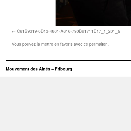
C61B9319-0D13-4801-A616-790B91711E17_1_201_a
Vous pouvez la mettre en favoris avec
ce permalien
.
Mouvement des Aînés – Fribourg