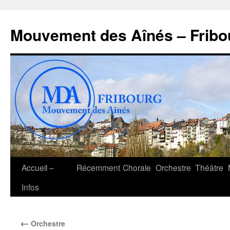
Aller
au
Mouvement des Aînés – Fribo
contenu
Accueil –
Récemment
Chorale
Orchestre
Théâtre
Infos
←
Orchestre