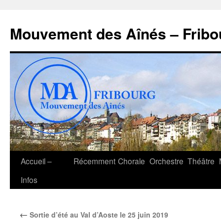
Aller
au
Mouvement des Aînés – Fribo
contenu
Accueil –
Récemment
Chorale
Orchestre
Théâtre
Infos
←
Sortie d’été au Val d’Aoste le 25 juin 2019