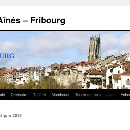
înés – Fribourg
ale
Orchestre
Théâtre
Marcheurs
Tennis de table
Jass
Eche
25 juin 2019