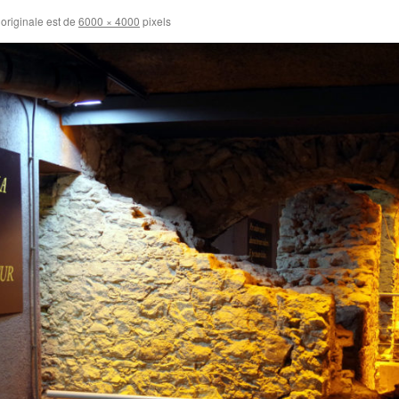
 originale est de
6000 × 4000
pixels