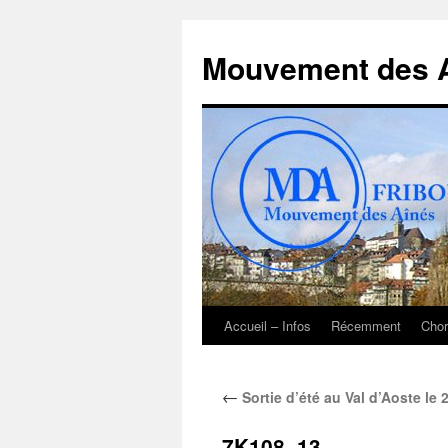
Aller
au
Mouvement des A
contenu
Accueil – Infos
Récemment
Chor
←
Sortie d’été au Val d’Aoste le 
7K108_13