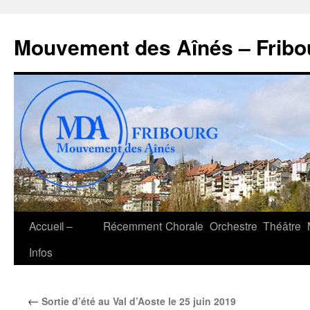
Aller
au
Mouvement des Aînés – Fribo
contenu
Accueil –
Récemment
Chorale
Orchestre
Théâtre
Infos
←
Sortie d’été au Val d’Aoste le 25 juin 2019