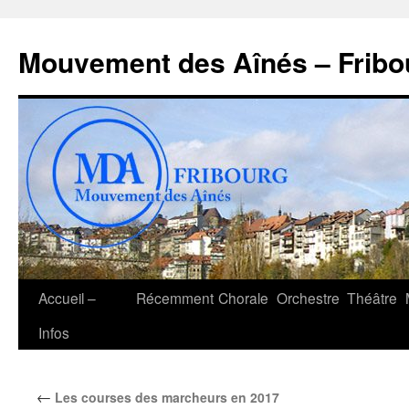
Aller
au
Mouvement des Aînés – Fribo
contenu
Accueil –
Récemment
Chorale
Orchestre
Théâtre
Infos
←
Les courses des marcheurs en 2017