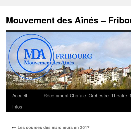
Aller
au
Mouvement des Aînés – Fribo
contenu
Accueil –
Récemment
Chorale
Orchestre
Théâtre
Infos
←
Les courses des marcheurs en 2017