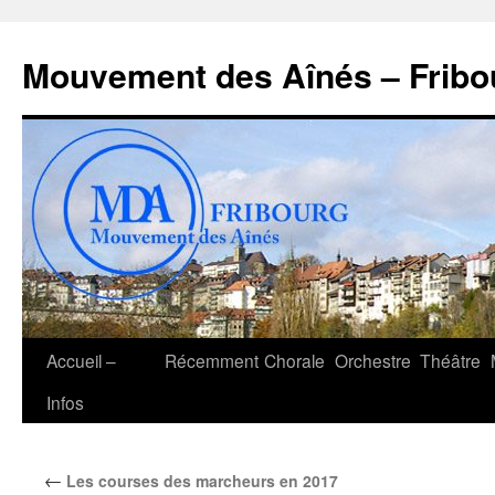
Aller
au
Mouvement des Aînés – Fribo
contenu
Accueil –
Récemment
Chorale
Orchestre
Théâtre
Infos
←
Les courses des marcheurs en 2017