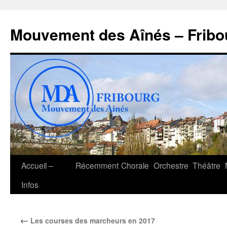
Aller
au
Mouvement des Aînés – Fribo
contenu
Accueil –
Récemment
Chorale
Orchestre
Théâtre
Infos
←
Les courses des marcheurs en 2017