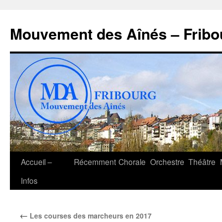
Aller
au
Mouvement des Aînés – Fribo
contenu
Accueil –
Récemment
Chorale
Orchestre
Théâtre
Infos
←
Les courses des marcheurs en 2017