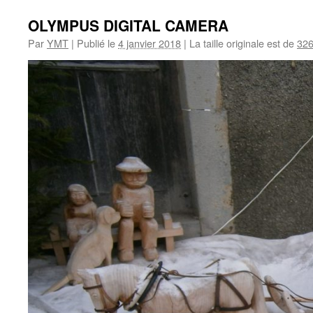
OLYMPUS DIGITAL CAMERA
Par
YMT
|
Publié le
4 janvier 2018
|
La taille originale est de
326