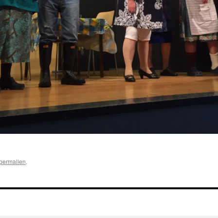
permalien
.