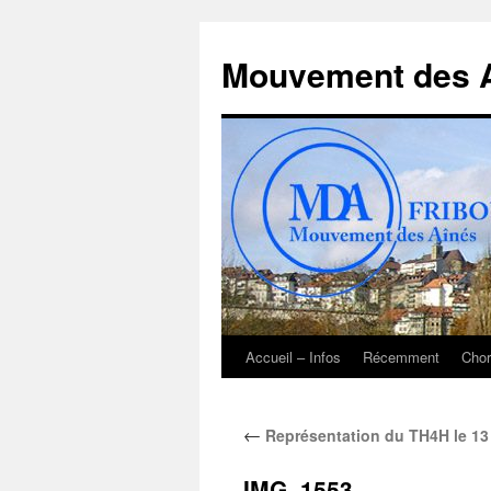
Aller
au
Mouvement des A
contenu
Accueil – Infos
Récemment
Chor
←
Représentation du TH4H le 13
IMG_1553