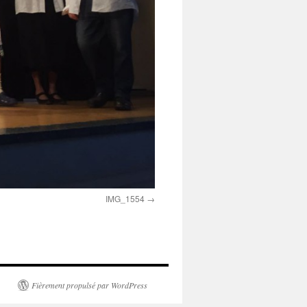
IMG_1554
Fièrement propulsé par WordPress