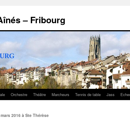
înés – Fribourg
ale
Orchestre
Théâtre
Marcheurs
Tennis de table
Jass
Eche
 mars 2016 à Ste Thérèse