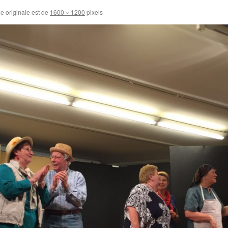
le originale est de
1600 × 1200
pixels