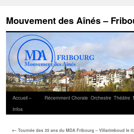
Aller
au
Mouvement des Aînés – Fribo
contenu
Accueil –
Récemment
Chorale
Orchestre
Théâtre
Infos
←
Tournée des 35 ans du MDA Fribourg – Villarimboud le 0