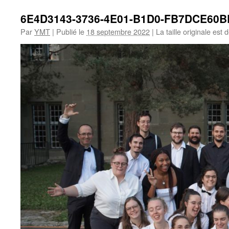
6E4D3143-3736-4E01-B1D0-FB7DCE60B
Par
YMT
|
Publié le
18 septembre 2022
|
La taille originale est 