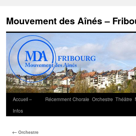
Aller
au
Mouvement des Aînés – Fribo
contenu
Accueil –
Récemment
Chorale
Orchestre
Théâtre
Infos
←
Orchestre