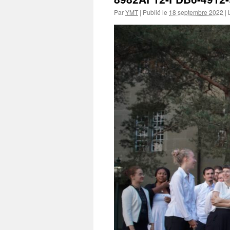
Par
YMT
|
Publié le
18 septembre 2022
|
L