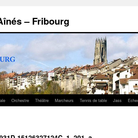
înés – Fribourg
ale
Orchestre
Théâtre
Marcheurs
Tennis de table
Jass
Eche
-931D-15126327124C_1_201_a